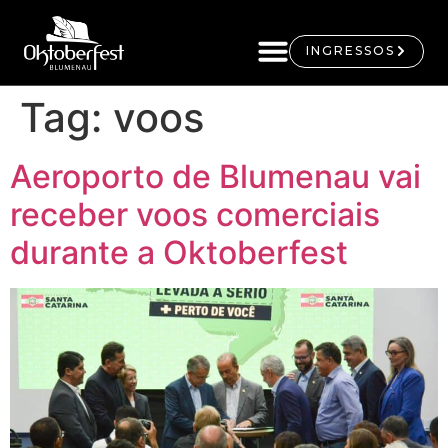
INGRESSOS
Tag:
voos
Aeroporto de Blumenau vai
receber voos comerciais
durante a Oktoberfest