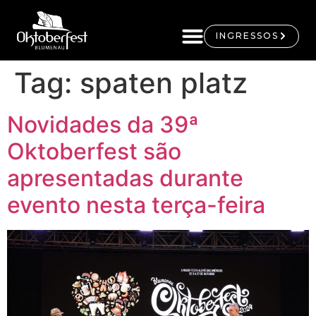
INGRESSOS
Tag:
spaten platz
Novidades da 39ª
Oktoberfest são
apresentadas durante
evento nesta terça-feira