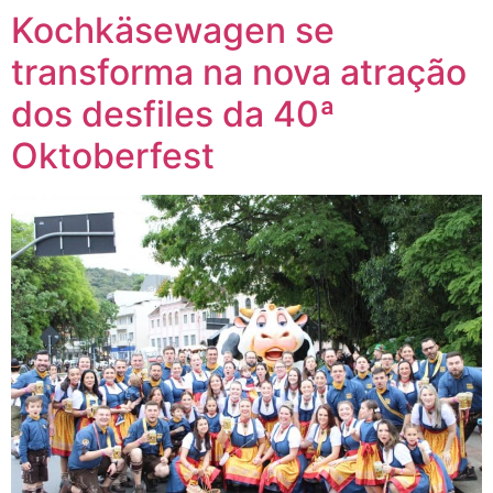
Kochkäsewagen se
transforma na nova atração
dos desfiles da 40ª
Oktoberfest