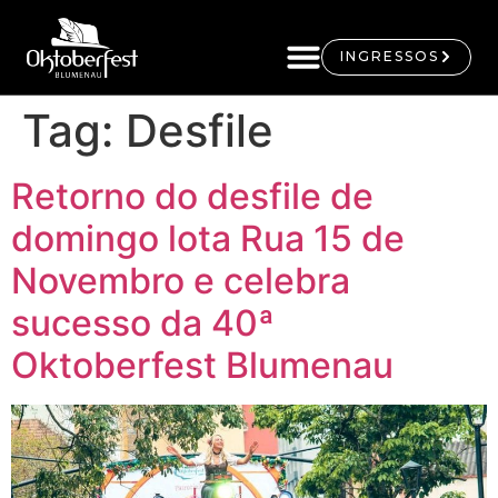
INGRESSOS
Tag:
Desfile
Retorno do desfile de
domingo lota Rua 15 de
Novembro e celebra
sucesso da 40ª
Oktoberfest Blumenau