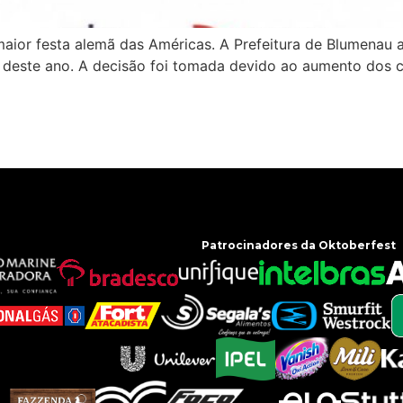
aior festa alemã das Américas. A Prefeitura de Blumenau a
 deste ano. A decisão foi tomada devido ao aumento dos c
Patrocinadores da Oktoberfest