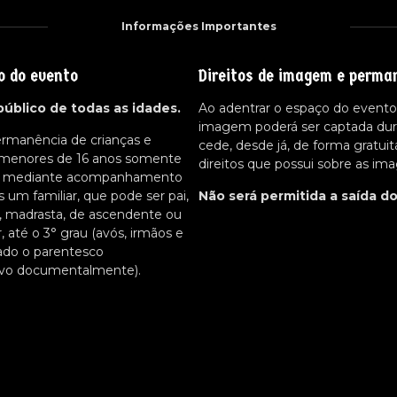
Informações Importantes
o do evento
Direitos de imagem e perma
público de todas as idades.
Ao adentrar o espaço do evento,
imagem poderá ser captada dur
ermanência de crianças e
cede, desde já, de forma gratuit
 menores de 16 anos somente
direitos que possui sobre as im
da mediante acompanhamento
um familiar, que pode ser pai,
Não será permitida a saída d
, madrasta, de ascendente ou
r, até o 3° grau (avós, irmãos e
ado o parentesco
tivo documentalmente).