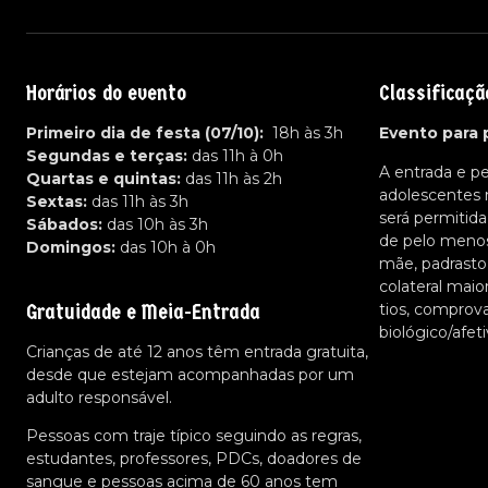
Horários do evento
Classificaçã
Primeiro dia de festa (07/10):
18h às 3h
Evento para 
Segundas e terças:
das 11h à 0h
A entrada e p
Quartas e quintas:
das 11h às 2h
adolescentes
Sextas:
das 11h às 3h
será permiti
Sábados:
das 10h às 3h
de pelo menos 
Domingos:
das 10h à 0h
mãe, padrasto
colateral maio
Gratuidade e Meia-Entrada
tios, comprov
biológico/afe
Crianças de até 12 anos têm entrada gratuita,
desde que estejam acompanhadas por um
adulto responsável.
Pessoas com traje típico seguindo as regras,
estudantes, professores, PDCs, doadores de
sangue e pessoas acima de 60 anos tem