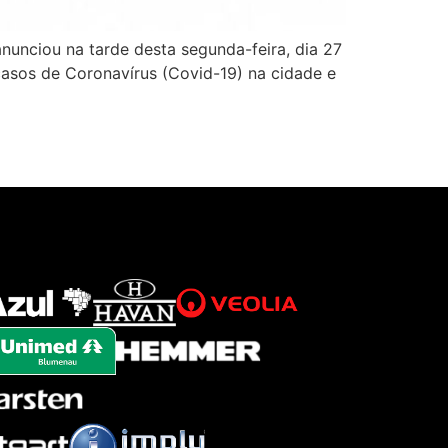
nunciou na tarde desta segunda-feira, dia 27
asos de Coronavírus (Covid-19) na cidade e