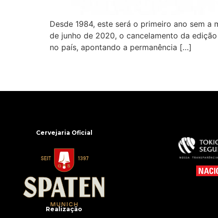
Desde 1984, este será o primeiro ano sem a m
de junho de 2020, o cancelamento da edição
no país, apontando a permanência […]
Cervejaria Oficial
Realização