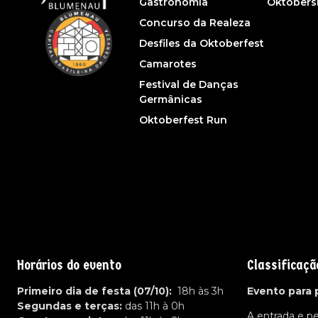
Gastronomia
Oktober
Concurso da Realeza
Desfiles da Oktoberfest
Camarotes
Festival de Danças
Germânicas
Oktoberfest Run
Horários do evento
Classificaçã
Primeiro dia de festa (07/10):
18h às 3h
Evento para 
Segundas e terças:
das 11h à 0h
A entrada e p