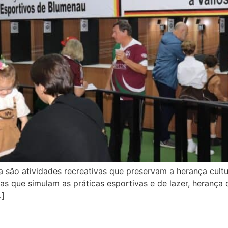
sa são atividades recreativas que preservam a herança cul
iras que simulam as práticas esportivas e de lazer, heranç
…]