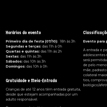
Horários do evento
Classificaçã
Primeiro dia de festa (07/10):
18h às 3h
Evento para 
Segundas e terças:
das 11h à 0h
A entrada e p
Quartas e quintas:
das 11h às 2h
adolescentes
Sextas:
das 11h às 3h
será permiti
Sábados:
das 10h às 3h
de pelo menos 
Domingos:
das 10h à 0h
mãe, padrasto
colateral maio
Gratuidade e Meia-Entrada
tios, comprov
biológico/afe
Crianças de até 12 anos têm entrada gratuita,
desde que estejam acompanhadas por um
adulto responsável.