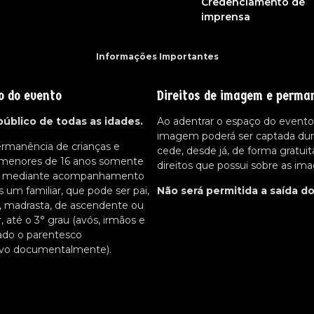
Credenciamento de
imprensa
Informações Importantes
o do evento
Direitos de imagem e perma
público de todas as idades.
Ao adentrar o espaço do evento,
imagem poderá ser captada dur
ermanência de crianças e
cede, desde já, de forma gratuit
 menores de 16 anos somente
direitos que possui sobre as im
da mediante acompanhamento
um familiar, que pode ser pai,
Não será permitida a saída d
, madrasta, de ascendente ou
r, até o 3° grau (avós, irmãos e
ado o parentesco
tivo documentalmente).