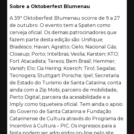
Sobre a Oktoberfest Blumenau
A 39ª Oktoberfest Blumenau ocorre de 9 a 27
de outubro. O evento tem a Spaten como
cerveja oficial. Os demais patrocinadores que
fazem parte desta edição são: Unifique;
Bradesco; Havan; Agratto; Cielo; Nacional Gás;
Closeup; Porto; Intelbras; Veolia; Karsten; KTO;
Fort Atacadista; Tereos; Bem Brasil; Hemmer;
Vanish; Elo; Cia Hering; Koerich; Tirol; Segalas;
Tecnogera; Stuttgart Porsche; Ipel; Secretaria
de Estado do Turismo de Santa Catarina; conta
ainda com a Zip Mobi, parceiro de mobilidade,
Perto Digital, parceira da acessibilidade e a
Imply como tiqueteira oficial. Tem ainda o apoio
do Governo de Santa Catarina e Fundação
Catarinense de Cultura através do Programa de
Incentivo à Cultura – PIC. Os ingressos para a
festa podem ser adquiridos on-line pelo site