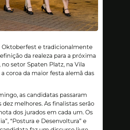
ª Oktoberfest e tradicionalmente
efinição da realeza para a próxima
 no setor Spaten Platz, na Vila
a coroa da maior festa alemã das
mingo, as candidatas passaram
dez melhores. As finalistas serão
 nota dos jurados em cada um. Os
ia”, “Postura e Desenvoltura” e
andidata faz um discurso livre.