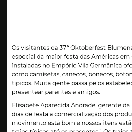
Os visitantes da 37ª Oktoberfest Blume
especial da maior festa das Américas em s
instaladas no Empório Vila Germânica of
como camisetas, canecos, bonecos, boton
típicos. Muita gente passa pelos estabe
presentear parentes e amigos.
Elisabete Aparecida Andrade, gerente da V
dias de festa a comercialização dos produ
movimento está bom e nossos itens estã
trajes típicos até os presentes”. Os trajes