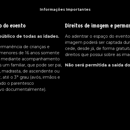
Informações Importantes
o do evento
Direitos de imagem e perma
público de todas as idades.
Ao adentrar o espaço do evento,
imagem poderá ser captada dur
ermanência de crianças e
cede, desde já, de forma gratuit
 menores de 16 anos somente
direitos que possui sobre as im
da mediante acompanhamento
um familiar, que pode ser pai,
Não será permitida a saída d
, madrasta, de ascendente ou
r, até o 3° grau (avós, irmãos e
ado o parentesco
tivo documentalmente).