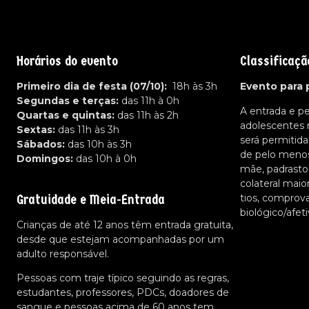
Horários do evento
Classificaçã
Primeiro dia de festa (07/10):
18h às 3h
Evento para 
Segundas e terças:
das 11h à 0h
A entrada e p
Quartas e quintas:
das 11h às 2h
adolescentes
Sextas:
das 11h às 3h
será permiti
Sábados:
das 10h às 3h
de pelo menos 
Domingos:
das 10h à 0h
mãe, padrasto
colateral maio
Gratuidade e Meia-Entrada
tios, comprov
biológico/afe
Crianças de até 12 anos têm entrada gratuita,
desde que estejam acompanhadas por um
adulto responsável.
Pessoas com traje típico seguindo as regras,
estudantes, professores, PDCs, doadores de
sangue e pessoas acima de 60 anos tem