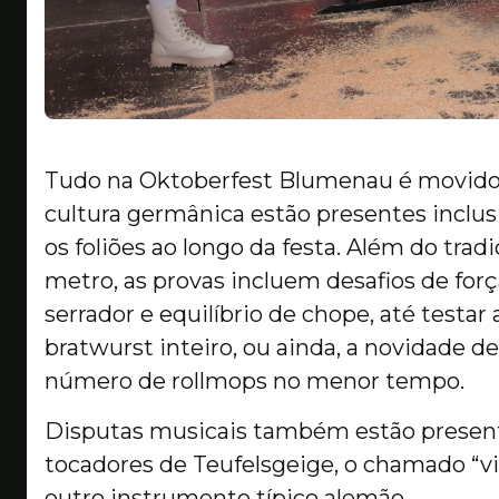
Tudo na Oktoberfest Blumenau é movido à
cultura germânica estão presentes inclu
os foliões ao longo da festa. Além do tra
metro, as provas incluem desafios de forç
serrador e equilíbrio de chope, até test
bratwurst inteiro, ou ainda, a novidade d
número de rollmops no menor tempo.
Disputas musicais também estão present
tocadores de Teufelsgeige, o chamado “vi
outro instrumento típico alemão.